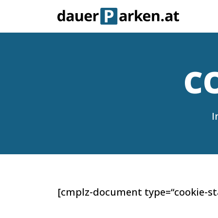
C
I
[cmplz-document type=“cookie-st