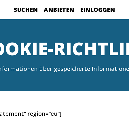
SUCHEN
ANBIETEN
EINLOGGEN
OOKIE-RICHTLI
nformationen über gespeicherte Information
atement“ region=“eu“]