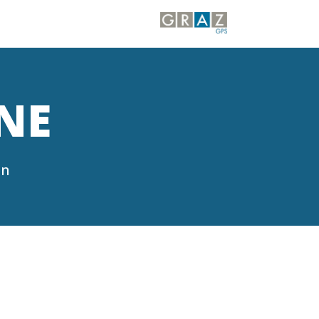
NE
en