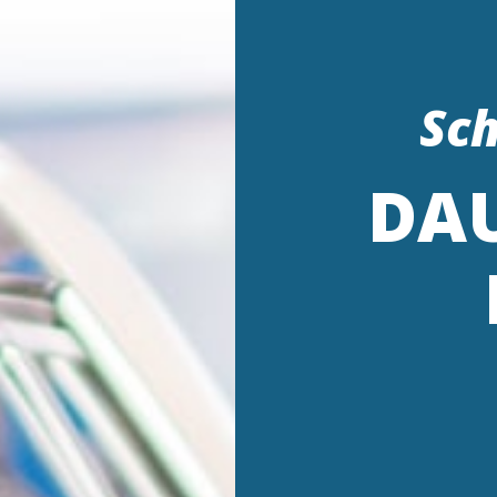
Sch
DA