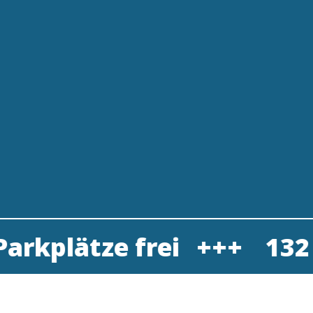
 frei
132 Parkplätz