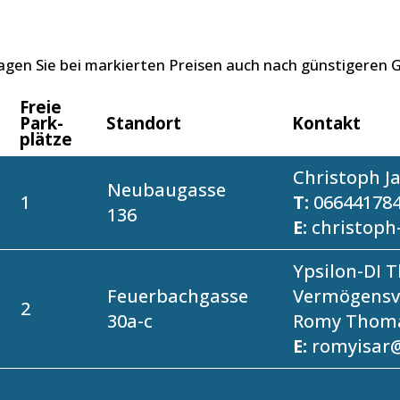
ragen Sie bei markierten Preisen auch nach günstigeren
Freie
Park­
Standort
Kontakt
plätze
Christoph J
Neubaugasse
1
T:
06644178
136
E:
christoph
Ypsilon-DI 
Feuerbachgasse
Vermögensv
2
30a-c
Romy Thom
E:
romyisar