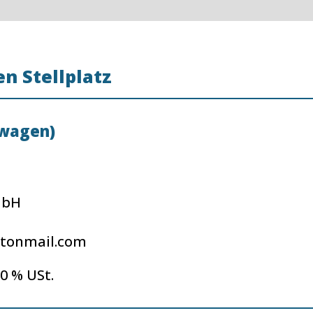
n Stellplatz
nwagen)
mbH
tonmail.com
20 % USt.