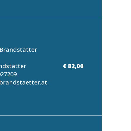
Brandstätter
ndstätter
€ 82,00
027209
randstaetter.at