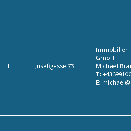
Immobilien 
GmbH
1
Josefigasse 73
Michael Bra
T:
+4369910
E:
michael@b