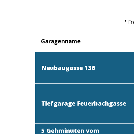
* F
Garagenname
Neubaugasse 136
Tiefgarage Feuerbachgasse
5 Gehminuten vom