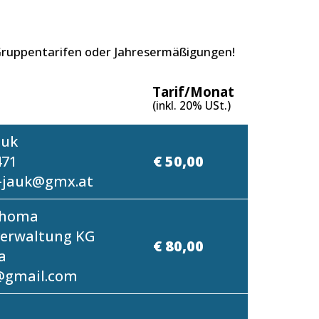
 Gruppentarifen oder Jahresermäßigungen!
Tarif/Monat
(inkl. 20% USt.)
auk
471
€ 50,00
-jauk@gmx.at
Thoma
erwaltung KG
€ 80,00
a
@gmail.com