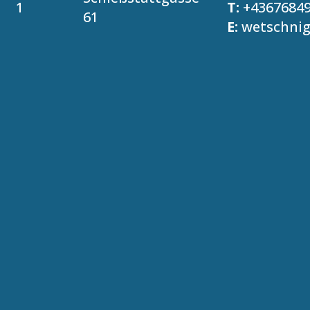
1
T:
+4367684
61
E:
wetschni