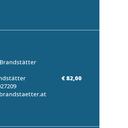
Brandstätter
ndstätter
€ 82,00
027209
randstaetter.at