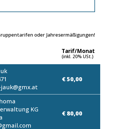
 Gruppentarifen oder Jahresermäßigungen!
Tarif/Monat
(inkl. 20% USt.)
auk
471
€ 50,00
-jauk@gmx.at
Thoma
erwaltung KG
€ 80,00
a
@gmail.com