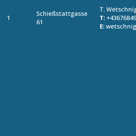
T. Wetschni
Schießstattgasse
1
T:
+4367684
61
E:
wetschni