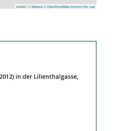
Leaflet
|
© Mapbox
© OpenStreetMap
Improve this map
012) in der Lilienthalgasse,