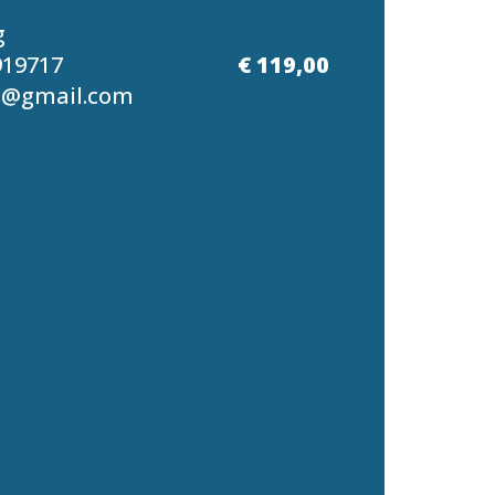
g
919717
€ 119,00
g@gmail.com