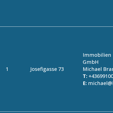
Immobilien 
GmbH
1
Josefigasse 73
Michael Bra
T:
+4369910
E:
michael@b