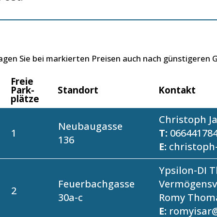
ragen Sie bei markierten Preisen auch nach günstigeren
Freie
Park­
Standort
Kontakt
plätze
Christoph J
Neubaugasse
1
T:
06644178
136
E:
christoph
Ypsilon-DI 
Feuerbachgasse
Vermögensv
2
30a-c
Romy Thom
E:
romyisar