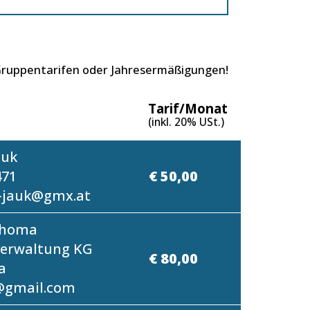
 Gruppentarifen oder Jahresermäßigungen!
Tarif/Monat
(inkl. 20% USt.)
auk
471
€ 50,00
-jauk@gmx.at
Thoma
erwaltung KG
€ 80,00
a
@gmail.com