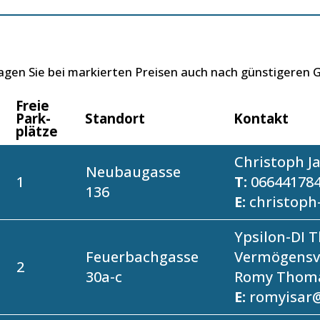
ragen Sie bei markierten Preisen auch nach günstigeren
Freie
Park­
Standort
Kontakt
plätze
Christoph J
Neubaugasse
1
T:
06644178
136
E:
christoph
Ypsilon-DI 
Feuerbachgasse
Vermögensv
2
30a-c
Romy Thom
E:
romyisar