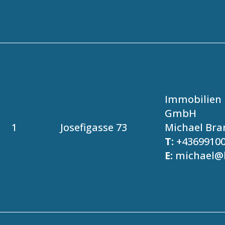
Immobilien 
GmbH
1
Josefigasse 73
Michael Bra
T:
+4369910
E:
michael@b