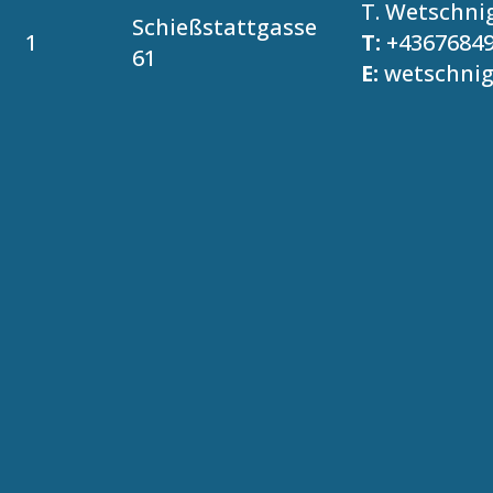
T. Wetschni
Schießstattgasse
1
T:
+4367684
61
E:
wetschni