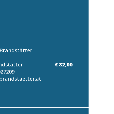
Brandstätter
ndstätter
€ 82,00
027209
randstaetter.at