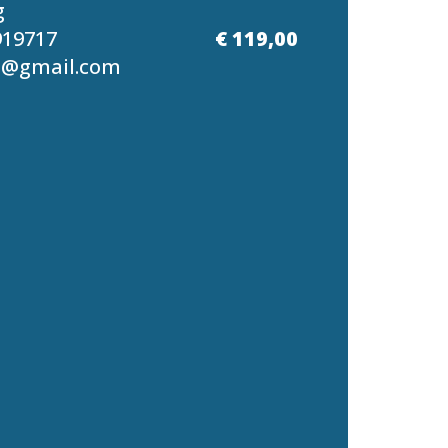
g
919717
€ 119,00
g@gmail.com