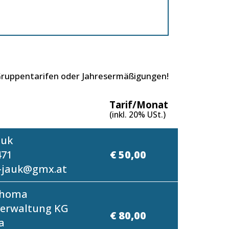
 Gruppentarifen oder Jahresermäßigungen!
Tarif/Monat
(inkl. 20% USt.)
auk
471
€ 50,00
-jauk@gmx.at
Thoma
erwaltung KG
€ 80,00
a