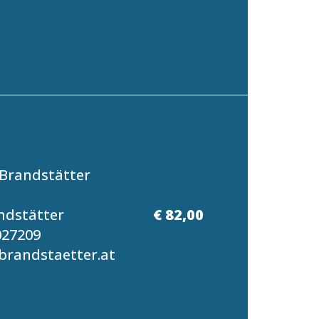
Brandstätter
ndstätter
€ 82,00
027209
randstaetter.at