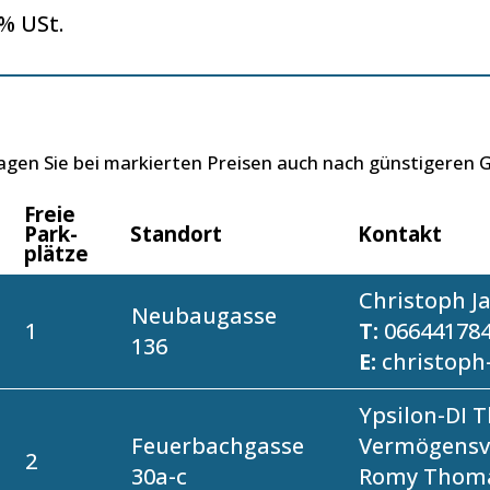
 % USt.
ragen Sie bei markierten Preisen auch nach günstigeren
Freie
Park­
Standort
Kontakt
plätze
Christoph J
Neubaugasse
1
T:
06644178
136
E:
christoph
Ypsilon-DI 
Feuerbachgasse
Vermögensv
2
30a-c
Romy Thom