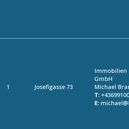
Immobilien 
GmbH
1
Josefigasse 73
Michael Bra
T:
+4369910
E:
michael@b