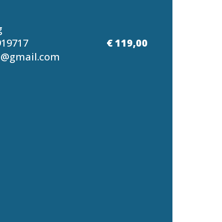
g
919717
€ 119,00
g@gmail.com