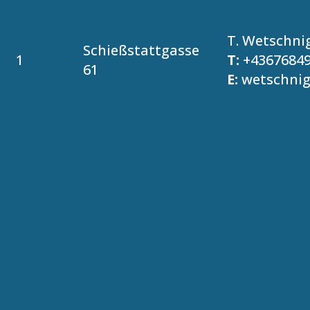
T. Wetschni
Schießstattgasse
1
T:
+4367684
61
E:
wetschni