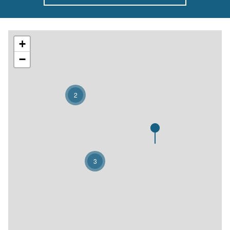
+
−
2
3