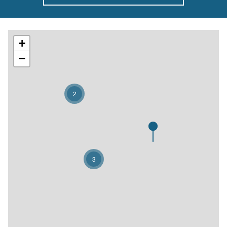
+
−
2
3