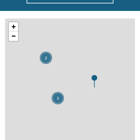
+
−
2
3