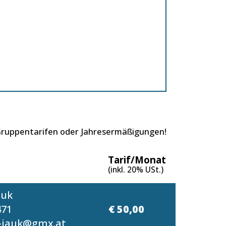
 Gruppentarifen oder Jahresermäßigungen!
Tarif/Monat
(inkl. 20% USt.)
auk
471
€ 50,00
-jauk@gmx.at