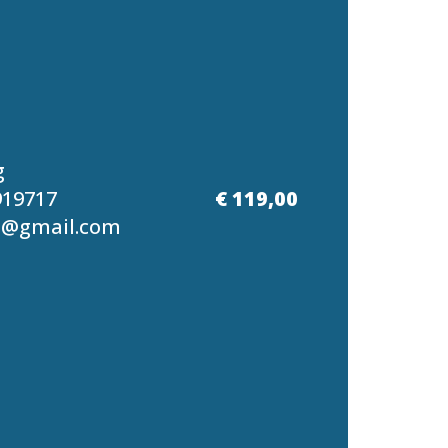
g
919717
€ 119,00
g@gmail.com