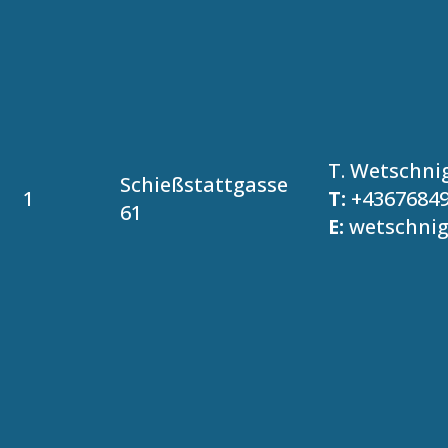
T. Wetschni
Schießstattgasse
1
T:
+4367684
61
E:
wetschni