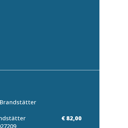
Brandstätter
ndstätter
€ 82,00
027209