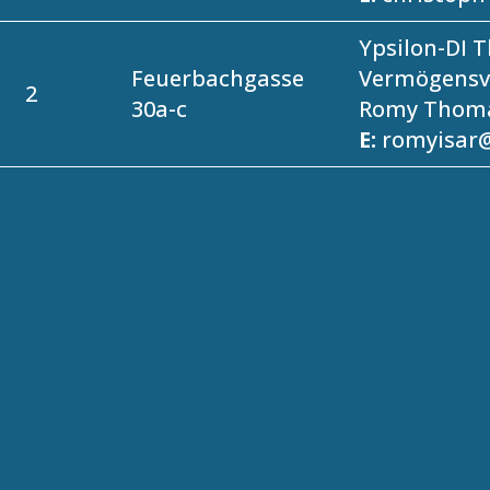
Ypsilon-DI 
Feuerbachgasse
Vermögensv
2
30a-c
Romy Thom
E:
romyisar