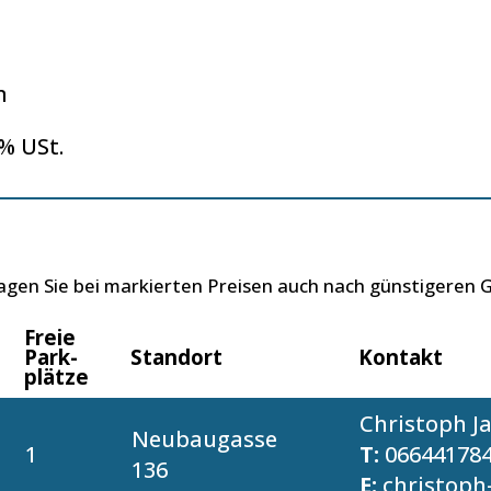
m
 % USt.
ragen Sie bei markierten Preisen auch nach günstigeren
Freie
Park­
Standort
Kontakt
plätze
Christoph J
Neubaugasse
1
T:
06644178
136
E:
christoph