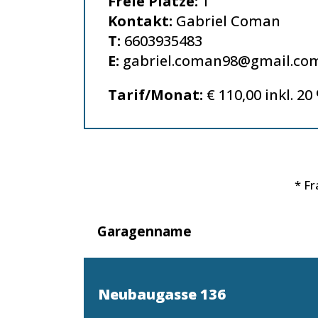
Freie Plätze:
1
Kontakt:
Gabriel Coman
T:
6603935483
E:
gabriel.coman98@gmail.co
Tarif/Monat:
€ 110,00 inkl. 20
* F
Garagenname
Neubaugasse 136