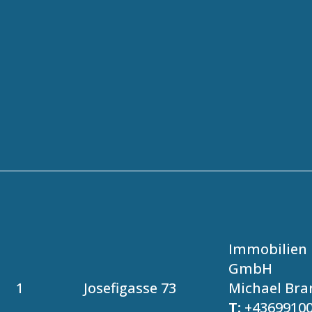
Immobilien 
GmbH
1
Josefigasse 73
Michael Bra
T:
+4369910