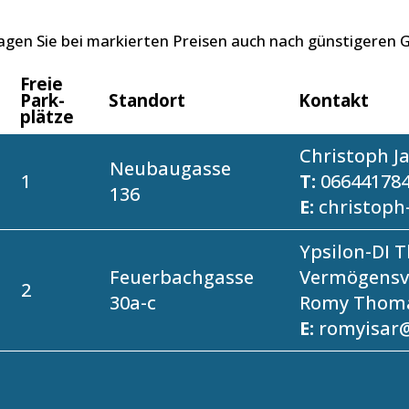
ragen Sie bei markierten Preisen auch nach günstigeren
Freie
Park­
Standort
Kontakt
plätze
Christoph J
Neubaugasse
1
T:
06644178
136
E:
christoph
Ypsilon-DI 
Feuerbachgasse
Vermögensv
2
30a-c
Romy Thom
E:
romyisar