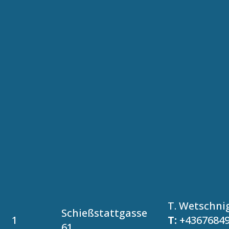
T. Wetschni
Schießstattgasse
1
T:
+4367684
61