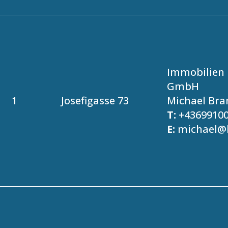
Immobilien 
GmbH
1
Josefigasse 73
Michael Bra
T:
+4369910
E:
michael@b