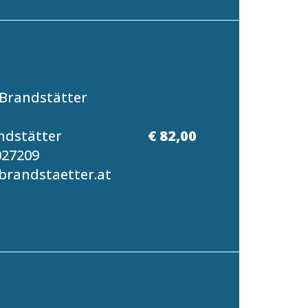
Brandstätter
ndstätter
€ 82,00
027209
randstaetter.at