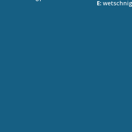
E:
wetschni