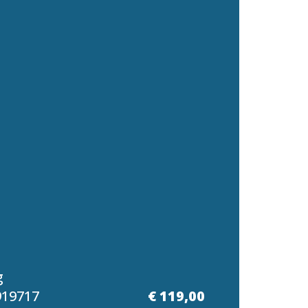
g
919717
€ 119,00