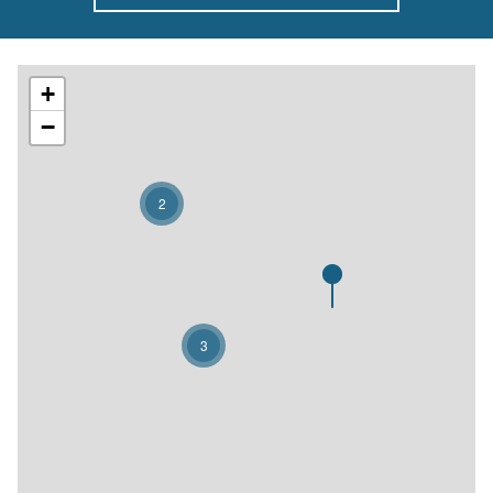
+
−
2
3