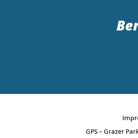
Ber
Impr
GPS – Grazer Park