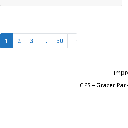
Beitragsnavigation
Older posts
1
2
3
…
30
Impr
GPS – Grazer Park