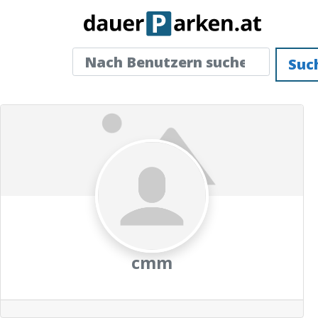
Nach Benutzern suchen ...
Nach Benutzern suchen ...
Suc
cmm