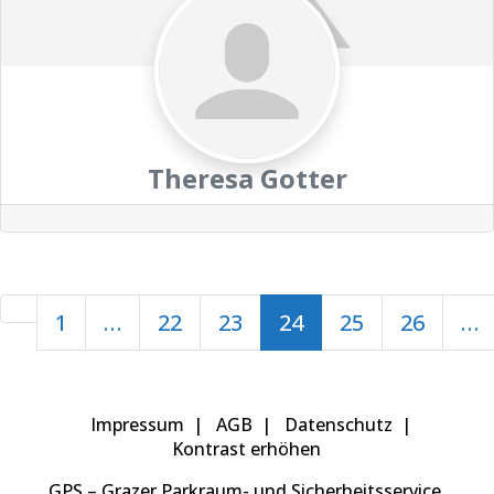
Theresa Gotter
Beitragsnavigation
Newer posts
1
…
22
23
24
25
26
…
Impressum
AGB
Datenschutz
Kontrast erhöhen
GPS – Grazer Parkraum- und Sicherheitsservice,