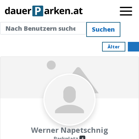
Nach Benutzern suchen ...
Nach Benutzern suchen ...
Suchen
Älter
Werner Napetschnig
Parkplatz
1