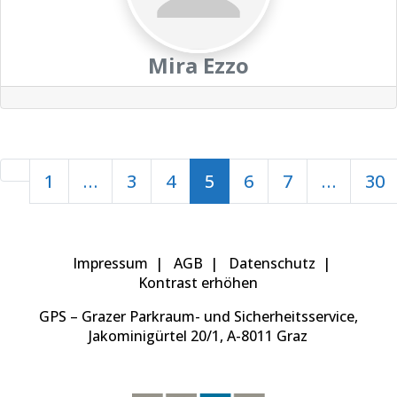
Mira Ezzo
Beitragsnavigation
Newer posts
1
…
3
4
5
6
7
…
30
Impressum
AGB
Datenschutz
Kontrast erhöhen
GPS – Grazer Parkraum- und Sicherheitsservice,
Jakominigürtel 20/1, A-8011 Graz