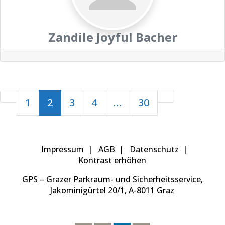
Zandile Joyful Bacher
Beitragsnavigation
Newer posts
Older posts
1
2
3
4
…
30
Impressum
AGB
Datenschutz
Kontrast erhöhen
GPS – Grazer Parkraum- und Sicherheitsservice,
Jakominigürtel 20/1, A-8011 Graz